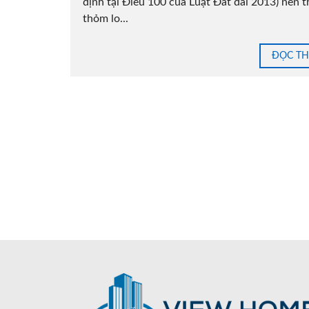
định tại Điều 100 của Luật Đất đai 2013) nên 
thỏm lo...
ĐỌC T