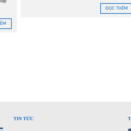
thấp
ĐỌC THÊM
HÊM
TIN TỨC
T