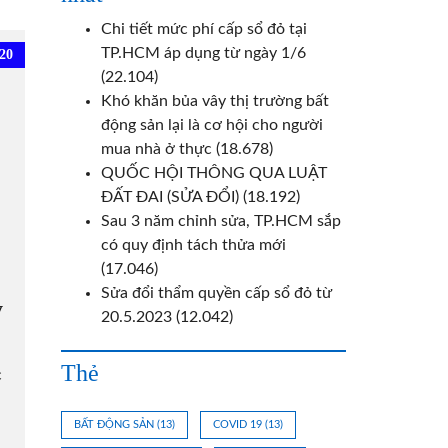
Chi tiết mức phí cấp sổ đỏ tại
TP.HCM áp dụng từ ngày 1/6
20
(22.104)
Khó khăn bủa vây thị trường bất
động sản lại là cơ hội cho người
mua nhà ở thực
(18.678)
QUỐC HỘI THÔNG QUA LUẬT
ĐẤT ĐAI (SỬA ĐỔI)
(18.192)
Sau 3 năm chỉnh sửa, TP.HCM sắp
có quy định tách thửa mới
(17.046)
Sửa đổi thẩm quyền cấp sổ đỏ từ
y
20.5.2023
(12.042)
Thẻ
c
BẤT ĐỘNG SẢN
(13)
COVID 19
(13)