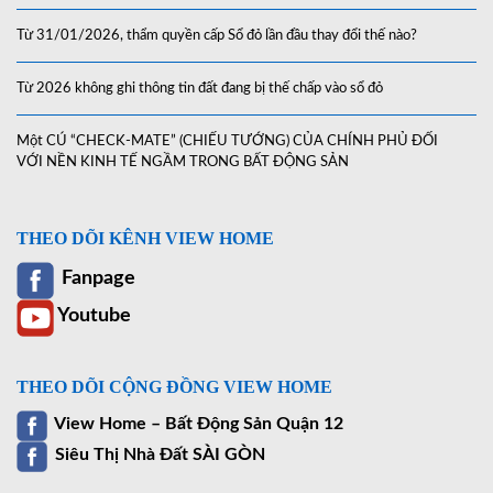
Từ 31/01/2026, thẩm quyền cấp Sổ đỏ lần đầu thay đổi thế nào?
Từ 2026 không ghi thông tin đất đang bị thế chấp vào sổ đỏ
Một CÚ “CHECK-MATE” (CHIẾU TƯỚNG) CỦA CHÍNH PHỦ ĐỐI
VỚI NỀN KINH TẾ NGẦM TRONG BẤT ĐỘNG SẢN
THEO DÕI KÊNH VIEW HOME
Fanpage
Youtube
THEO DÕI CỘNG ĐỒNG VIEW HOME
View Home – Bất Động Sản Quận 12
Siêu Thị Nhà Đất SÀI GÒN