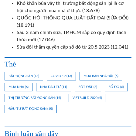
Khó khăn bủa vây thị trường bất động sản lại là cơ
hội cho người mua nhà ở thực
(18.678)
QUỐC HỘI THÔNG QUA LUẬT ĐẤT ĐAI (SỬA ĐỔI)
(18.191)
Sau 3 năm chỉnh sửa, TP.HCM sắp có quy định tách
thửa mới
(17.046)
Sửa đổi thẩm quyền cấp sổ đỏ từ 20.5.2023
(12.041)
Thẻ
BẤT ĐỘNG SẢN
(13)
COVID 19
(13)
MUA BÁN NHÀ ĐẤT
(6)
MUA NHÀ
(6)
NHÀ ĐẦU TƯ
(11)
SỐT ĐẤT
(6)
SỔ ĐỎ
(6)
THỊ TRƯỜNG BẤT ĐỘNG SẢN
(15)
VIETBUILD 2020
(5)
ĐẦU TƯ BẤT ĐỘNG SẢN
(15)
Bình luận gần đây