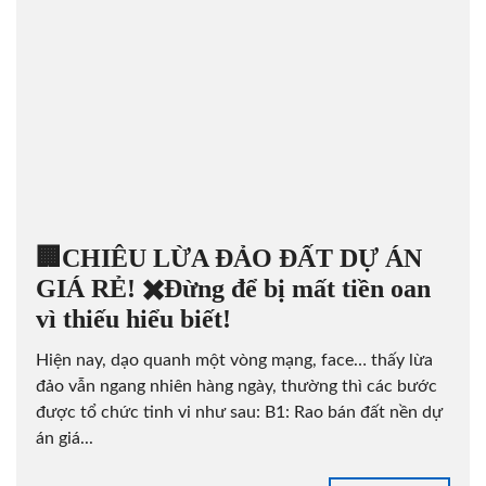
🏢CHIÊU LỪA ĐẢO ĐẤT DỰ ÁN
GIÁ RẺ! ✖️Đừng để bị mất tiền oan
vì thiếu hiểu biết!
Hiện nay, dạo quanh một vòng mạng, face… thấy lừa
đảo vẫn ngang nhiên hàng ngày, thường thì các bước
được tổ chức tinh vi như sau: B1: Rao bán đất nền dự
án giá...