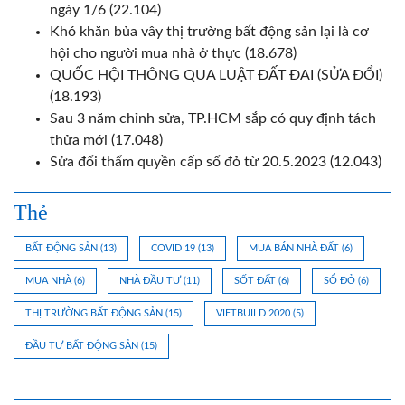
ngày 1/6
(22.104)
Khó khăn bủa vây thị trường bất động sản lại là cơ
hội cho người mua nhà ở thực
(18.678)
QUỐC HỘI THÔNG QUA LUẬT ĐẤT ĐAI (SỬA ĐỔI)
(18.193)
Sau 3 năm chỉnh sửa, TP.HCM sắp có quy định tách
thửa mới
(17.048)
Sửa đổi thẩm quyền cấp sổ đỏ từ 20.5.2023
(12.043)
Thẻ
BẤT ĐỘNG SẢN
(13)
COVID 19
(13)
MUA BÁN NHÀ ĐẤT
(6)
MUA NHÀ
(6)
NHÀ ĐẦU TƯ
(11)
SỐT ĐẤT
(6)
SỔ ĐỎ
(6)
THỊ TRƯỜNG BẤT ĐỘNG SẢN
(15)
VIETBUILD 2020
(5)
ĐẦU TƯ BẤT ĐỘNG SẢN
(15)