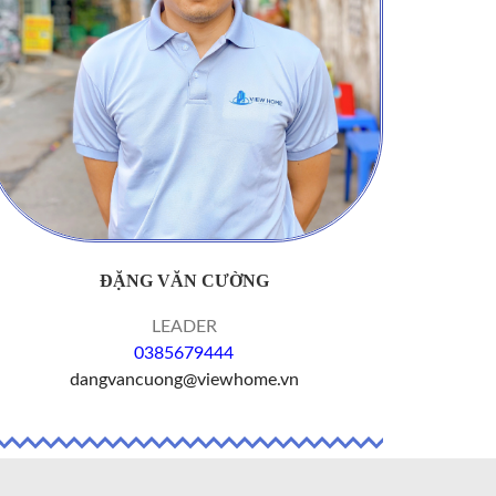
ĐẶNG VĂN CƯỜNG
LEADER
0385679444
dangvancuong@viewhome.vn