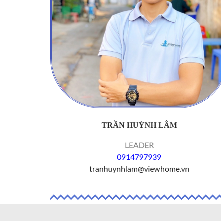
TRẦN HUỲNH LÂM
LEADER
0914797939
tranhuynhlam@viewhome.vn