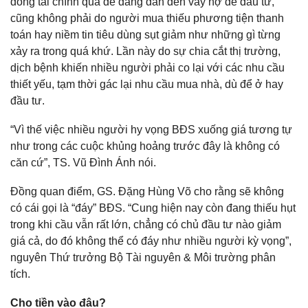
dòng tài chính quá dễ dàng dẫn đến vay nợ để đầu tư,
cũng không phải do người mua thiếu phương tiện thanh
toán hay niềm tin tiêu dùng sụt giảm như những gì từng
xảy ra trong quá khứ. Lần này do sự chia cắt thị trường,
dịch bệnh khiến nhiều người phải co lại với các nhu cầu
thiết yếu, tạm thời gác lại nhu cầu mua nhà, dù để ở hay
đầu tư.
“Vì thế việc nhiều người hy vọng BĐS xuống giá tương tự
như trong các cuộc khủng hoảng trước đây là không có
căn cứ”, TS. Vũ Đình Ánh nói.
Đồng quan điểm, GS. Đặng Hùng Võ cho rằng sẽ không
có cái gọi là “đáy” BĐS. “Cung hiện nay còn đang thiếu hụt
trong khi cầu vẫn rất lớn, chẳng có chủ đầu tư nào giảm
giá cả, do đó không thể có đáy như nhiều người kỳ vọng”,
nguyên Thứ trưởng Bộ Tài nguyên & Môi trường phân
tích.
Cho tiền vào đâu?