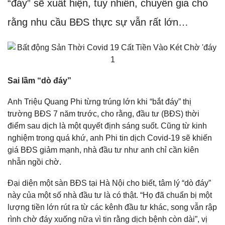
“đáy” sẽ xuất hiện, tuy nhiên, chuyên gia cho
rằng nhu cầu BĐS thực sự vẫn rất lớn…
Sai lầm “dò đáy”
Anh Triệu Quang Phi từng trúng lớn khi “bắt đáy” thị
trường BĐS 7 năm trước, cho rằng, đầu tư (BĐS) thời
điểm sau dịch là một quyết định sáng suốt. Cũng từ kinh
nghiệm trong quá khứ, anh Phi tin dịch Covid-19 sẽ khiến
giá BĐS giảm mạnh, nhà đầu tư như anh chỉ cần kiên
nhẫn ngồi chờ.
Đại diện một sàn BĐS tại Hà Nội cho biết, tâm lý “dò đáy”
này của một số nhà đầu tư là có thật. “Họ đã chuẩn bị một
lượng tiền lớn rút ra từ các kênh đầu tư khác, song vẫn rập
rình chờ đáy xuống nữa vì tin rằng dịch bệnh còn dài”, vị