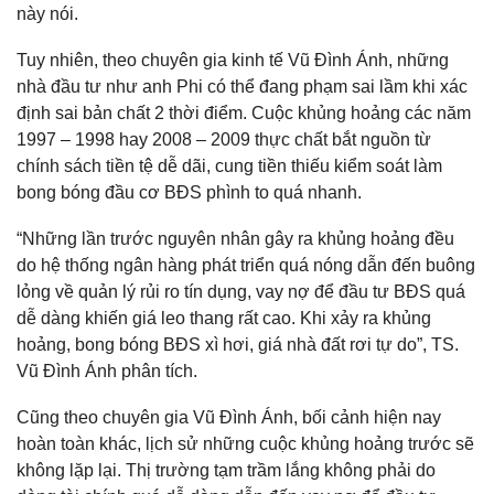
này nói.
Tuy nhiên, theo chuyên gia kinh tế Vũ Đình Ánh, những
nhà đầu tư như anh Phi có thể đang phạm sai lầm khi xác
định sai bản chất 2 thời điểm. Cuộc khủng hoảng các năm
1997 – 1998 hay 2008 – 2009 thực chất bắt nguồn từ
chính sách tiền tệ dễ dãi, cung tiền thiếu kiểm soát làm
bong bóng đầu cơ BĐS phình to quá nhanh.
“Những lần trước nguyên nhân gây ra khủng hoảng đều
do hệ thống ngân hàng phát triển quá nóng dẫn đến buông
lỏng về quản lý rủi ro tín dụng, vay nợ để đầu tư BĐS quá
dễ dàng khiến giá leo thang rất cao. Khi xảy ra khủng
hoảng, bong bóng BĐS xì hơi, giá nhà đất rơi tự do”, TS.
Vũ Đình Ánh phân tích.
Cũng theo chuyên gia Vũ Đình Ánh, bối cảnh hiện nay
hoàn toàn khác, lịch sử những cuộc khủng hoảng trước sẽ
không lặp lại. Thị trường tạm trầm lắng không phải do