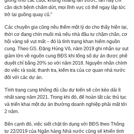
giống như các cuộc khủng hoảng lần trước, lần này chỉ
cần dịch bệnh chấm dứt, mọi lĩnh vực có thể ngay lập tức
trở lại guồng quay cũ.”
Các chuyên gia cũng nêu thêm một lý do cho thấy hiện tại,
thời cơ đang chín muồi mà nếu nhà đầu tư chậm chân, cơ
hội vàng sẽ vụt mất – đó là tình trạng khan hiếm nguồn
cung. Theo GS. Đặng Hùng Võ, năm 2019 ghi nhận sự sụt
giảm lớn về nguồn cung BĐS khi tổng số dự án được phê
duyệt chỉ bằng 20% so với năm 2018. Nguyên nhân chính
do việc rà soát, thanh tra, kiểm tra của cơ quan nhà nước
đối với các dự án.
Tình trạng cung không đủ cầu dự kiến sẽ còn kéo dài ít
nhất sang năm 2021. Trong khi đó, để hoàn tất các thủ tục
và triển khai một dự án thường doanh nghiệp phải mất tới
2 năm.
Bên cạnh đó, việc siết chặt tín dụng với BĐS theo Thông
tư 22/2019 của Ngân hàng Nhà nước cũng sẽ khiến tình