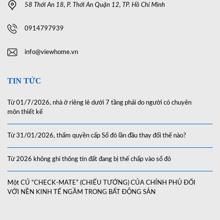
58 Thới An 18, P. Thới An Quận 12, TP. Hồ Chí Minh
0914797939
info@viewhome.vn
TIN TỨC
Từ 01/7/2026, nhà ở riêng lẻ dưới 7 tầng phải do người có chuyên
môn thiết kế
Từ 31/01/2026, thẩm quyền cấp Sổ đỏ lần đầu thay đổi thế nào?
Từ 2026 không ghi thông tin đất đang bị thế chấp vào sổ đỏ
Một CÚ “CHECK-MATE” (CHIẾU TƯỚNG) CỦA CHÍNH PHỦ ĐỐI
VỚI NỀN KINH TẾ NGẦM TRONG BẤT ĐỘNG SẢN