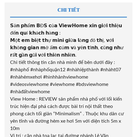
CHI TIẾT
𝗦ả𝗻 𝗽𝗵ẩ𝗺 𝗕Đ𝗦 𝗰ủ𝗮 𝗩𝗶𝗲𝘄𝗛𝗼𝗺𝗲 𝘅𝗶𝗻 𝗴𝗶ớ𝗶 𝘁𝗵𝗶ệ𝘂
đế𝗻 𝗾𝘂í 𝗸𝗵á𝗰𝗵 𝗵à𝗻𝗴 :
𝗠ộ𝘁 𝗲𝗺 𝗯𝗶ệ𝘁 𝘁𝗵ự 𝗺𝗶𝗻𝗶 𝗴𝗶ữ𝗮 𝗹ò𝗻𝗴 đô 𝘁𝗵ị, 𝘃ớ𝗶
𝗸𝗵ô𝗻𝗴 𝗴𝗶𝗮𝗻 𝗺ở ấ𝗺 𝗰ú𝗺 𝘃à 𝘆ê𝗻 𝘁ĩ𝗻𝗵, 𝗰ũ𝗻𝗴 𝗻𝗵ư
𝗿ấ𝘁 𝗴ầ𝗻 𝗴ũ𝗶 𝘃ớ𝗶 𝘁𝗵𝗶ê𝗻 𝗻𝗵𝗶ê𝗻.
Chi tiết thông tin căn nhà mình để bên dưới đây :
#nhàphố
#nhàphốquận12
#nhàhiệpthành
#nhàht07
#nhàhẻmxehơi
#hìnhhảnhviewhome
#videosviewhome
#viewhome
#bdsviewhome
#nhàđấtviewhome
View Home : REVIEW sản phẩm nhà phố với lối kiến
trúc hiện đại phá cách được bài trí nội thất theo
phong cách tối giản “Minimalism” . Thuộc khu dân cư
yên tĩnh và đường hẻm xe hơi 5m với diện tích 5m x
10m
Vị trí : căn nhà toạ lạc tại đường nhánh Lê Văn