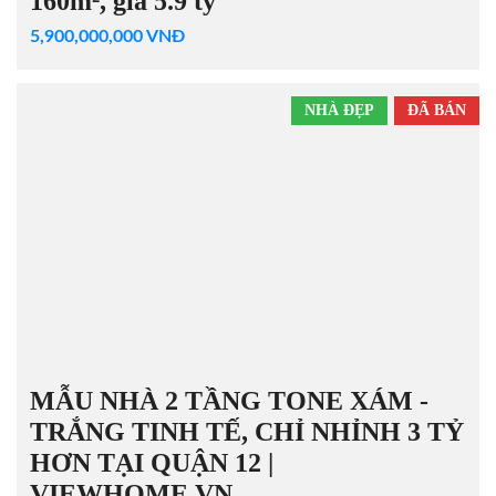
160m², giá 5.9 tỷ
5,900,000,000 VNĐ
NHÀ ĐẸP
ĐÃ BÁN
MẪU NHÀ 2 TẦNG TONE XÁM -
TRẮNG TINH TẾ, CHỈ NHỈNH 3 TỶ
HƠN TẠI QUẬN 12 |
VIEWHOME.VN