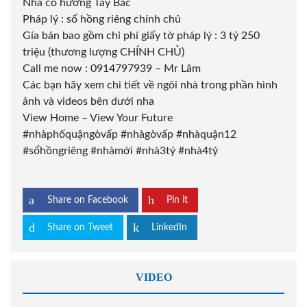
Nhà có hướng Tây Bắc
Pháp lý : sổ hồng riêng chính chủ
Gía bán bao gồm chi phí giấy tờ pháp lý : 3 tỷ 250
triệu (thương lượng CHÍNH CHỦ)
Call me now : 0914797939 – Mr Lâm
Các bạn hãy xem chi tiết về ngôi nhà trong phần hình
ảnh và videos bên dưới nha
View Home – View Your Future
#nhàphốquậngòvấp
#nhàgòvấp
#nhàquận12
#sổhồngriêng
#nhàmới
#nhà3tỷ
#nhà4tỷ
Share on Facebook
Pin it
Share on Tweet
LinkedIn
VIDEO