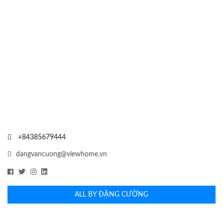
+84385679444
dangvancuong@viewhome.vn
ALL BY ĐẶNG CƯỜNG