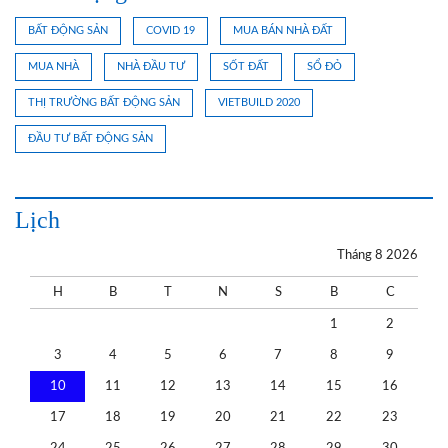
BẤT ĐỘNG SẢN
COVID 19
MUA BÁN NHÀ ĐẤT
MUA NHÀ
NHÀ ĐẦU TƯ
SỐT ĐẤT
SỔ ĐỎ
THỊ TRƯỜNG BẤT ĐỘNG SẢN
VIETBUILD 2020
ĐẦU TƯ BẤT ĐỘNG SẢN
Lịch
Tháng 8 2026
H
B
T
N
S
B
C
1
2
3
4
5
6
7
8
9
10
11
12
13
14
15
16
17
18
19
20
21
22
23