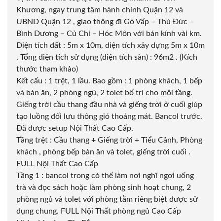
Khương, ngay trung tâm hành chính Quận 12 và
UBND Quận 12 , giao thông đi Gò Vấp – Thủ Đức –
Bình Dương – Củ Chi – Hóc Môn với bán kính vài km.
Diện tích đất : 5m x 10m, diện tích xây dựng 5m x 10m
. Tổng diện tích sử dụng (diện tích sàn) : 96m2 . (Kích
thước tham khảo)
Kết cấu : 1 trệt, 1 lầu. Bao gồm : 1 phòng khách, 1 bếp
và bàn ăn, 2 phòng ngủ, 2 tolet bố trí cho mỗi tầng.
Giếng trời cầu thang đầu nhà và giếng trời ở cuối giúp
tạo luồng đối lưu thông gió thoáng mát. Bancol trước.
Đã được setup Nội Thất Cao Cấp.
Tầng trệt : Cầu thang + Giếng trời + Tiểu Cảnh, Phòng
khách , phòng bếp bàn ăn và tolet, giếng trời cuối .
FULL Nội Thất Cao Cấp
Tầng 1 : bancol trong có thể làm nơi nghĩ ngơi uống
trà và đọc sách hoặc làm phòng sinh hoạt chung, 2
phòng ngủ và tolet với phòng tằm riêng biệt được sử
dụng chung. FULL Nội Thất phòng ngủ Cao Cấp