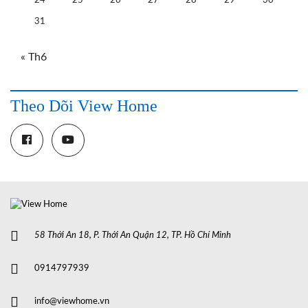
24
25
26
27
28
29
30
31
« Th6
Theo Dõi View Home
58 Thới An 18, P. Thới An Quận 12, TP. Hồ Chí Minh
0914797939
info@viewhome.vn